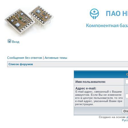
Вход
Сообщения без ответов
|
Активные темы
Список форумов
Имя пользователя:
Адрес e-mail:
E-mail адрес, связанный с Вашим
аккаунтом. Если Вы не изменили
его в центре пользователя, то это
e-mail адрес, указанный Вами при
регистрации.
Создано на основе
Рус