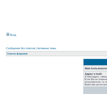
Вход
Сообщения без ответов
|
Активные темы
Список форумов
Имя пользовате
Адрес e-mail:
E-mail адрес, связ
Если Вы не измени
пользователя, то э
Вами при регистра