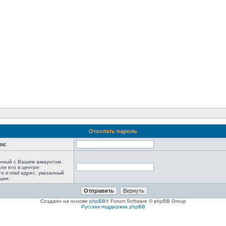
Отослать пароль
ля:
анный с Вашим аккаунтом.
ли его в центре
то e-mail адрес, указанный
ции.
Создано на основе
phpBB
® Forum Software © phpBB Group
Русская поддержка phpBB