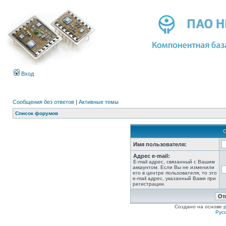
Вход
Сообщения без ответов
|
Активные темы
Список форумов
Имя пользователя:
Адрес e-mail:
E-mail адрес, связанный с Вашим
аккаунтом. Если Вы не изменили
его в центре пользователя, то это
e-mail адрес, указанный Вами при
регистрации.
Создано на основе
Рус