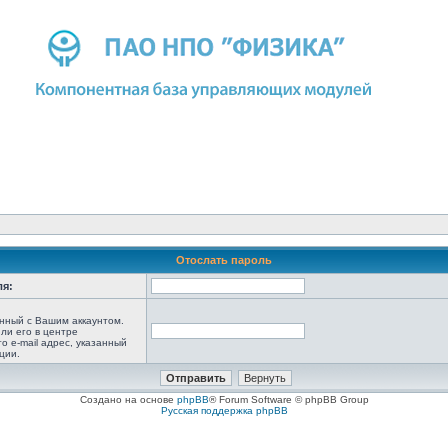
Отослать пароль
ля:
анный с Вашим аккаунтом.
ли его в центре
то e-mail адрес, указанный
ции.
Создано на основе
phpBB
® Forum Software © phpBB Group
Русская поддержка phpBB