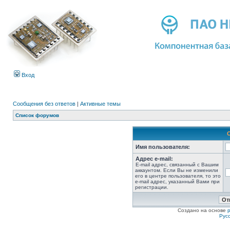
Вход
Сообщения без ответов
|
Активные темы
Список форумов
Имя пользователя:
Адрес e-mail:
E-mail адрес, связанный с Вашим
аккаунтом. Если Вы не изменили
его в центре пользователя, то это
e-mail адрес, указанный Вами при
регистрации.
Создано на основе
Рус