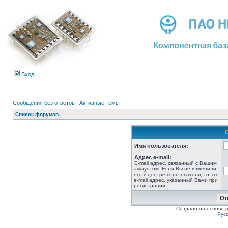
Вход
Сообщения без ответов
|
Активные темы
Список форумов
Имя пользователя:
Адрес e-mail:
E-mail адрес, связанный с Вашим
аккаунтом. Если Вы не изменили
его в центре пользователя, то это
e-mail адрес, указанный Вами при
регистрации.
Создано на основе
Рус