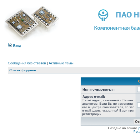
Вход
Сообщения без ответов
|
Активные темы
Список форумов
Имя пользователя:
Адрес e-mail:
E-mail адрес, связанный с Вашим
аккаунтом. Если Вы не изменили
его в центре пользователя, то это
e-mail адрес, указанный Вами при
регистрации.
Создано на основе
Рус