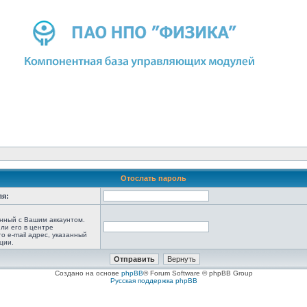
Отослать пароль
ля:
анный с Вашим аккаунтом.
ли его в центре
то e-mail адрес, указанный
ции.
Создано на основе
phpBB
® Forum Software © phpBB Group
Русская поддержка phpBB