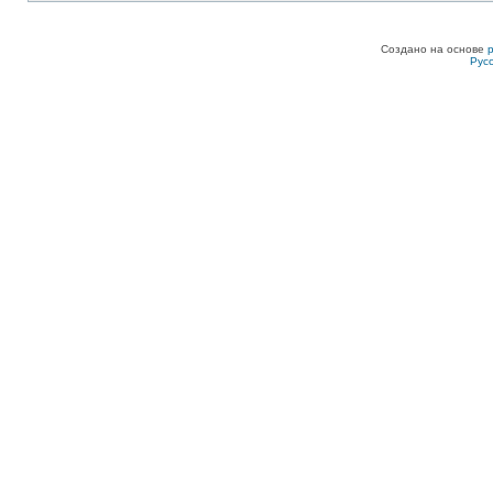
Создано на основе
Рус