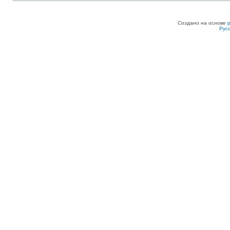
Создано на основе
Рус