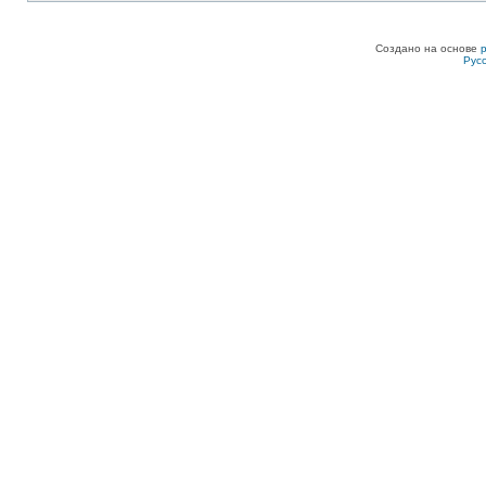
Создано на основе
Рус