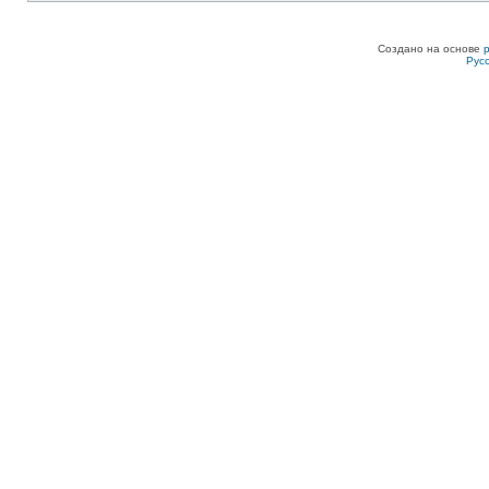
Создано на основе
Рус