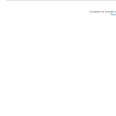
Создано на основе
Рус