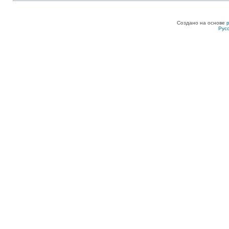
Создано на основе
Рус