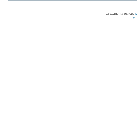
Создано на основе
Рус