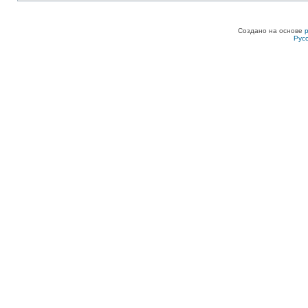
Создано на основе
Рус