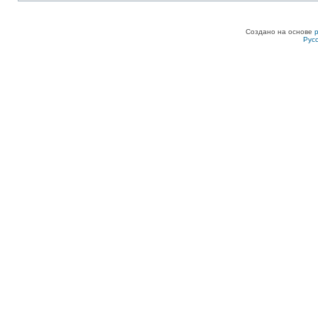
Создано на основе
Рус