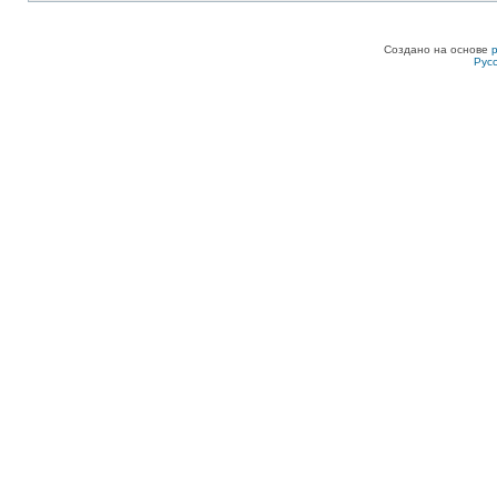
Создано на основе
Рус