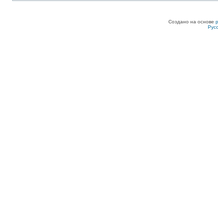
Создано на основе
Рус