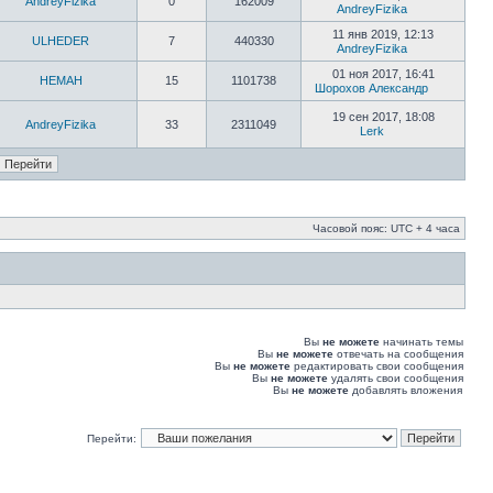
AndreyFizika
0
162009
AndreyFizika
11 янв 2019, 12:13
ULHEDER
7
440330
AndreyFizika
01 ноя 2017, 16:41
HEMAH
15
1101738
Шорохов Александр
19 сен 2017, 18:08
AndreyFizika
33
2311049
Lerk
Часовой пояс: UTC + 4 часа
Вы
не можете
начинать темы
Вы
не можете
отвечать на сообщения
Вы
не можете
редактировать свои сообщения
Вы
не можете
удалять свои сообщения
Вы
не можете
добавлять вложения
Перейти: