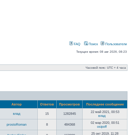
FAQ
Поиск
Пользователи
Текущее время: 08 авг 2026, 08:23
Часовой пояс: UTC + 4 часа
Автор
Ответов
Просмотров
Последнее сообщение
22 май 2021, 00:53
влад
15
1282845
влад
02 мар 2020, 00:51
prostoRoman
8
484368
osipoff
25 окт 2019, 11:28