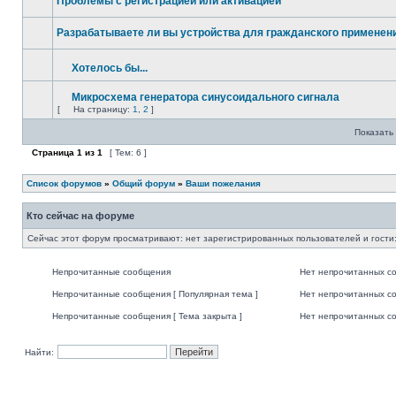
Проблемы с регистрацией или активацией
Разрабатываете ли вы устройства для гражданского применени
Хотелось бы...
Микросхема генератора синусоидального сигнала
[
На страницу:
1
,
2
]
Показать 
Страница
1
из
1
[ Тем: 6 ]
Список форумов
»
Общий форум
»
Ваши пожелания
Кто сейчас на форуме
Сейчас этот форум просматривают: нет зарегистрированных пользователей и гости:
Непрочитанные сообщения
Нет непрочитанных с
Непрочитанные сообщения [ Популярная тема ]
Нет непрочитанных со
Непрочитанные сообщения [ Тема закрыта ]
Нет непрочитанных со
Найти: