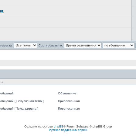
я.
темы за:
Сортировать по:
 1
ообщений
Объявление
общений [ Популярная тема ]
Прилепленная
общений [ Тема закрыта ]
Перенесенная
Создано на основе
phpBB
® Forum Software © phpBB Group
Русская поддержка phpBB