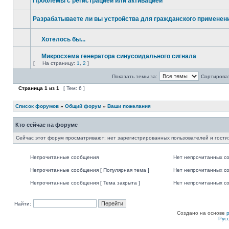
Проблемы с регистрацией или активацией
Разрабатываете ли вы устройства для гражданского применени
Хотелось бы...
Микросхема генератора синусоидального сигнала
[
На страницу:
1
,
2
]
Показать темы за:
Сортироват
Страница
1
из
1
[ Тем: 6 ]
Список форумов
»
Общий форум
»
Ваши пожелания
Кто сейчас на форуме
Сейчас этот форум просматривают: нет зарегистрированных пользователей и гости:
Непрочитанные сообщения
Нет непрочитанных с
Непрочитанные сообщения [ Популярная тема ]
Нет непрочитанных со
Непрочитанные сообщения [ Тема закрыта ]
Нет непрочитанных со
Найти:
Создано на основе
Рус