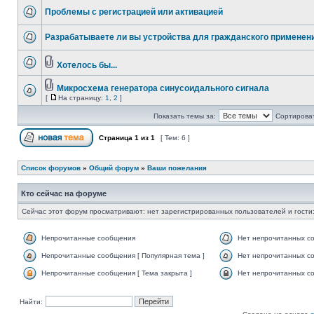
Проблемы с регистрацией или активацией
Разрабатываете ли вы устройства для гражданского применени
Хотелось бы...
Микросхема генератора синусоидального сигнала
[
На страницу:
1
,
2
]
Показать темы за:
Сортироват
Страница
1
из
1
[ Тем: 6 ]
Список форумов
»
Общий форум
»
Ваши пожелания
Кто сейчас на форуме
Сейчас этот форум просматривают: нет зарегистрированных пользователей и гости:
Непрочитанные сообщения
Нет непрочитанных с
Непрочитанные сообщения [ Популярная тема ]
Нет непрочитанных со
Непрочитанные сообщения [ Тема закрыта ]
Нет непрочитанных со
Найти: