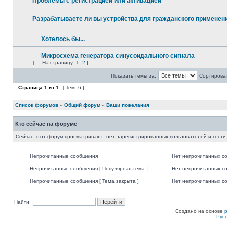
Проблемы с регистрацией или активацией
Разрабатываете ли вы устройства для гражданского применени
Хотелось бы...
Микросхема генератора синусоидального сигнала
[
На страницу:
1
,
2
]
Показать темы за:
Сортироват
Страница
1
из
1
[ Тем: 6 ]
Список форумов
»
Общий форум
»
Ваши пожелания
Кто сейчас на форуме
Сейчас этот форум просматривают: нет зарегистрированных пользователей и гости:
Непрочитанные сообщения
Нет непрочитанных с
Непрочитанные сообщения [ Популярная тема ]
Нет непрочитанных со
Непрочитанные сообщения [ Тема закрыта ]
Нет непрочитанных со
Найти:
Создано на основе
Рус