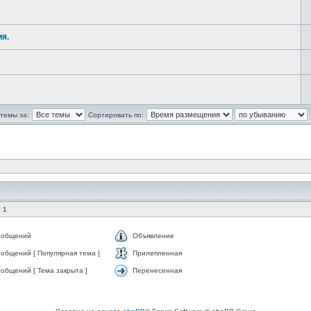
я.
темы за:
Сортировать по:
 1
ообщений
Объявление
общений [ Популярная тема ]
Прилепленная
общений [ Тема закрыта ]
Перенесенная