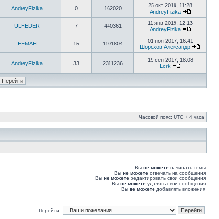
25 окт 2019, 11:28
AndreyFizika
0
162020
AndreyFizika
11 янв 2019, 12:13
ULHEDER
7
440361
AndreyFizika
01 ноя 2017, 16:41
HEMAH
15
1101804
Шорохов Александр
19 сен 2017, 18:08
AndreyFizika
33
2311236
Lerk
Часовой пояс: UTC + 4 часа
Вы
не можете
начинать темы
Вы
не можете
отвечать на сообщения
Вы
не можете
редактировать свои сообщения
Вы
не можете
удалять свои сообщения
Вы
не можете
добавлять вложения
Перейти: