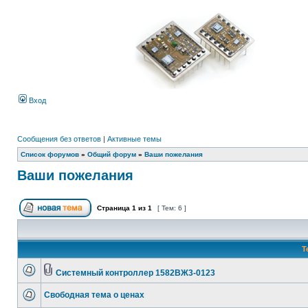
Вход
Сообщения без ответов
|
Активные темы
Список форумов
»
Общий форум
»
Ваши пожелания
Ваши пожелания
Страница
1
из
1
[ Тем: 6 ]
Т
Системный контроллер 1582ВЖ3-0123
Свободная тема о ценах