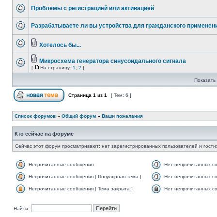
Проблемы с регистрацией или активацией
Разрабатываете ли вы устройства для гражданского применени
Хотелось бы...
Микросхема генератора синусоидального сигнала
[
На страницу:
1
,
2
]
Показать 
Страница
1
из
1
[ Тем: 6 ]
Список форумов
»
Общий форум
»
Ваши пожелания
Кто сейчас на форуме
Сейчас этот форум просматривают: нет зарегистрированных пользователей и гости:
Непрочитанные сообщения
Нет непрочитанных с
Непрочитанные сообщения [ Популярная тема ]
Нет непрочитанных со
Непрочитанные сообщения [ Тема закрыта ]
Нет непрочитанных со
Найти: