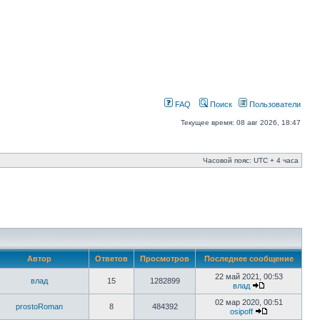
FAQ
Поиск
Пользователи
Текущее время: 08 авг 2026, 18:47
Часовой пояс: UTC + 4 часа
Автор
Ответов
Просмотров
Последнее сообщение
22 май 2021, 00:53
влад
15
1282899
влад
02 мар 2020, 00:51
prostoRoman
8
484392
osipoff