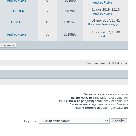
AndreyFizika
0
161990
AndreyFizika
11 янв 2019, 12:13
ULHEDER
7
440291
AndreyFizika
01 ноя 2017, 16:41
HEMAH
15
1101676
Шорохов Александр
19 сен 2017, 18:08
AndreyFizika
33
2310896
Lerk
Часовой пояс: UTC + 4 часа
Вы
не можете
начинать темы
Вы
не можете
отвечать на сообщения
Вы
не можете
редактировать свои сообщения
Вы
не можете
удалять свои сообщения
Вы
не можете
добавлять вложения
Перейти: