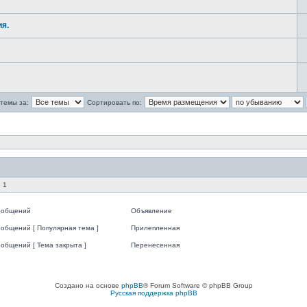
я.
темы за:
Сортировать по:
 1
ообщений
Объявление
общений [ Популярная тема ]
Прилепленная
общений [ Тема закрыта ]
Перенесенная
Создано на основе
phpBB
® Forum Software © phpBB Group
Русская поддержка phpBB