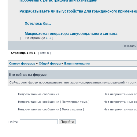
Проблемы с регистрацией или активацией
Разрабатываете ли вы устройства для гражданского применени
Хотелось бы...
Микросхема генератора синусоидального сигнала
[
На страницу:
1
,
2
]
Показать 
Страница
1
из
1
[ Тем: 6 ]
Список форумов
»
Общий форум
»
Ваши пожелания
Кто сейчас на форуме
Сейчас этот форум просматривают: нет зарегистрированных пользователей и гости:
Непрочитанные сообщения
Нет непрочитанных с
Непрочитанные сообщения [ Популярная тема ]
Нет непрочитанных со
Непрочитанные сообщения [ Тема закрыта ]
Нет непрочитанных со
Найти: