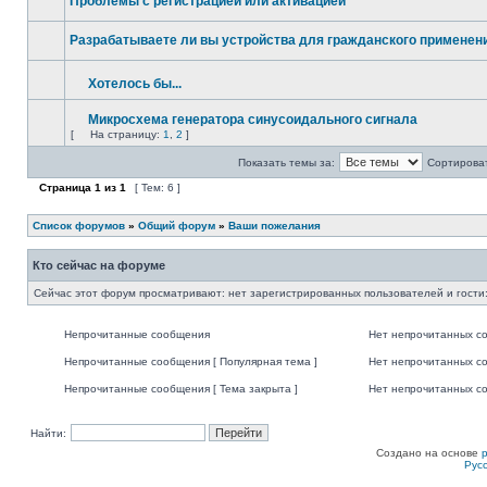
Проблемы с регистрацией или активацией
Разрабатываете ли вы устройства для гражданского применени
Хотелось бы...
Микросхема генератора синусоидального сигнала
[
На страницу:
1
,
2
]
Показать темы за:
Сортироват
Страница
1
из
1
[ Тем: 6 ]
Список форумов
»
Общий форум
»
Ваши пожелания
Кто сейчас на форуме
Сейчас этот форум просматривают: нет зарегистрированных пользователей и гости:
Непрочитанные сообщения
Нет непрочитанных с
Непрочитанные сообщения [ Популярная тема ]
Нет непрочитанных со
Непрочитанные сообщения [ Тема закрыта ]
Нет непрочитанных со
Найти:
Создано на основе
Рус