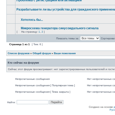
Проблемы с регистрацией или активацией
Разрабатываете ли вы устройства для гражданского применени
Хотелось бы...
Микросхема генератора синусоидального сигнала
[
На страницу:
1
,
2
]
Показать темы за:
Сортироват
Страница
1
из
1
[ Тем: 6 ]
Список форумов
»
Общий форум
»
Ваши пожелания
Кто сейчас на форуме
Сейчас этот форум просматривают: нет зарегистрированных пользователей и гости:
Непрочитанные сообщения
Нет непрочитанных с
Непрочитанные сообщения [ Популярная тема ]
Нет непрочитанных со
Непрочитанные сообщения [ Тема закрыта ]
Нет непрочитанных со
Найти:
Создано на основе
Рус