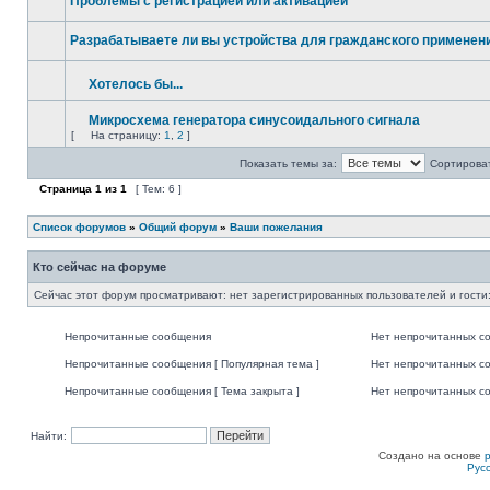
Проблемы с регистрацией или активацией
Разрабатываете ли вы устройства для гражданского применени
Хотелось бы...
Микросхема генератора синусоидального сигнала
[
На страницу:
1
,
2
]
Показать темы за:
Сортироват
Страница
1
из
1
[ Тем: 6 ]
Список форумов
»
Общий форум
»
Ваши пожелания
Кто сейчас на форуме
Сейчас этот форум просматривают: нет зарегистрированных пользователей и гости:
Непрочитанные сообщения
Нет непрочитанных с
Непрочитанные сообщения [ Популярная тема ]
Нет непрочитанных со
Непрочитанные сообщения [ Тема закрыта ]
Нет непрочитанных со
Найти:
Создано на основе
Рус