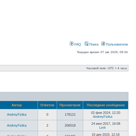
FAQ
Поиск
Пользователи
Текущее время: 07 авг 2026, 09:34
Часовой пояс: UTC + 4 часа
Автор
Ответов
Просмотров
Последнее сообщение
02 фев 2024, 12:20
AndreyFizika
0
178121
AndreyFizika
24 июл 2017, 16:08
AndreyFizika
2
206018
Lerk
10 дек 2015, 12:16