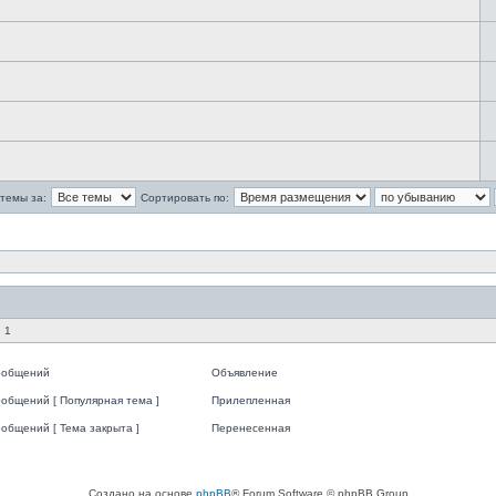
темы за:
Сортировать по:
 1
ообщений
Объявление
общений [ Популярная тема ]
Прилепленная
общений [ Тема закрыта ]
Перенесенная
Создано на основе
phpBB
® Forum Software © phpBB Group