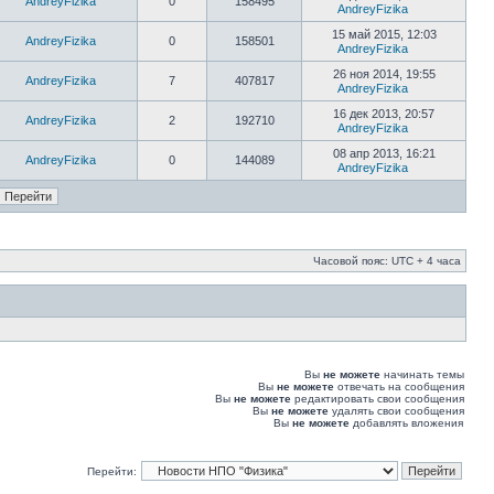
AndreyFizika
0
158495
AndreyFizika
15 май 2015, 12:03
AndreyFizika
0
158501
AndreyFizika
26 ноя 2014, 19:55
AndreyFizika
7
407817
AndreyFizika
16 дек 2013, 20:57
AndreyFizika
2
192710
AndreyFizika
08 апр 2013, 16:21
AndreyFizika
0
144089
AndreyFizika
Часовой пояс: UTC + 4 часа
Вы
не можете
начинать темы
Вы
не можете
отвечать на сообщения
Вы
не можете
редактировать свои сообщения
Вы
не можете
удалять свои сообщения
Вы
не можете
добавлять вложения
Перейти: