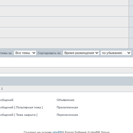
темы за:
Сортировать по:
 1
ообщений
Объявление
общений [ Популярная тема ]
Прилепленная
общений [ Тема закрыта ]
Перенесенная
Создано на основе
phpBB
® Forum Software © phpBB Group