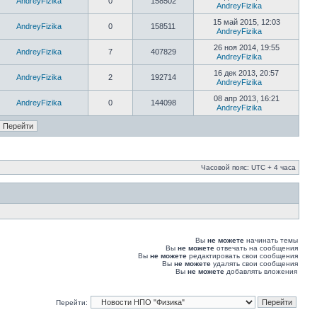
AndreyFizika
0
158502
AndreyFizika
15 май 2015, 12:03
AndreyFizika
0
158511
AndreyFizika
26 ноя 2014, 19:55
AndreyFizika
7
407829
AndreyFizika
16 дек 2013, 20:57
AndreyFizika
2
192714
AndreyFizika
08 апр 2013, 16:21
AndreyFizika
0
144098
AndreyFizika
Часовой пояс: UTC + 4 часа
Вы
не можете
начинать темы
Вы
не можете
отвечать на сообщения
Вы
не можете
редактировать свои сообщения
Вы
не можете
удалять свои сообщения
Вы
не можете
добавлять вложения
Перейти: