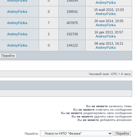
AndreyFizika
0
158534
AndreyFizika
15 май 2015, 12:03
AndreyFizika
0
158541
AndreyFizika
26 ноя 2014, 19:55
AndreyFizika
7
407875
AndreyFizika
16 дек 2013, 20:57
AndreyFizika
2
192739
AndreyFizika
08 апр 2013, 16:21
AndreyFizika
0
144122
AndreyFizika
Часовой пояс: UTC + 4 часа
Вы
не можете
начинать темы
Вы
не можете
отвечать на сообщения
Вы
не можете
редактировать свои сообщения
Вы
не можете
удалять свои сообщения
Вы
не можете
добавлять вложения
Перейти: