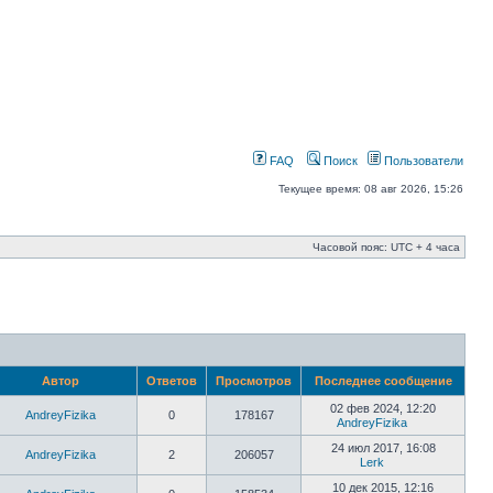
FAQ
Поиск
Пользователи
Текущее время: 08 авг 2026, 15:26
Часовой пояс: UTC + 4 часа
Автор
Ответов
Просмотров
Последнее сообщение
02 фев 2024, 12:20
AndreyFizika
0
178167
AndreyFizika
24 июл 2017, 16:08
AndreyFizika
2
206057
Lerk
10 дек 2015, 12:16