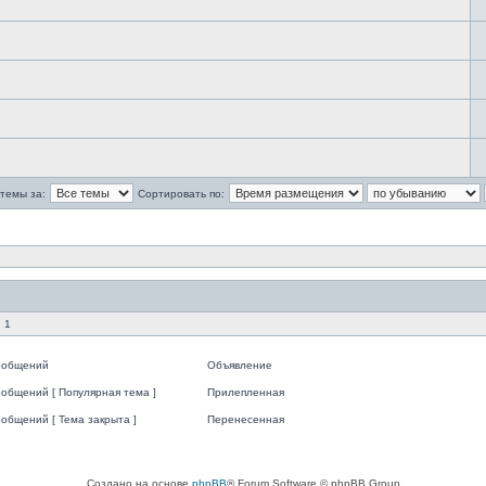
темы за:
Сортировать по:
 1
ообщений
Объявление
общений [ Популярная тема ]
Прилепленная
общений [ Тема закрыта ]
Перенесенная
Создано на основе
phpBB
® Forum Software © phpBB Group