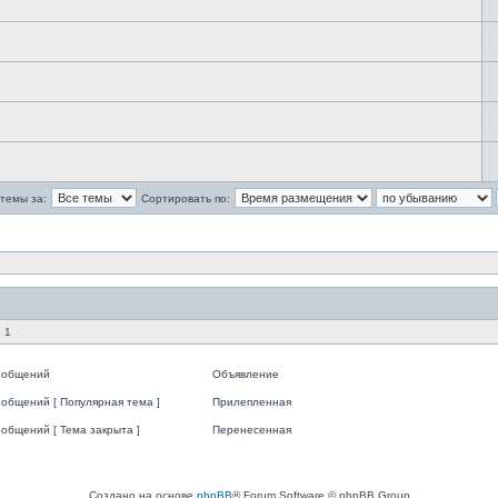
темы за:
Сортировать по:
 1
ообщений
Объявление
общений [ Популярная тема ]
Прилепленная
общений [ Тема закрыта ]
Перенесенная
Создано на основе
phpBB
® Forum Software © phpBB Group