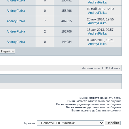
AndreyFizika
0
158492
AndreyFizika
15 май 2015, 12:03
AndreyFizika
0
158496
AndreyFizika
26 ноя 2014, 19:55
AndreyFizika
7
407815
AndreyFizika
16 дек 2013, 20:57
AndreyFizika
2
192706
AndreyFizika
08 апр 2013, 16:21
AndreyFizika
0
144084
AndreyFizika
Часовой пояс: UTC + 4 часа
Вы
не можете
начинать темы
Вы
не можете
отвечать на сообщения
Вы
не можете
редактировать свои сообщения
Вы
не можете
удалять свои сообщения
Вы
не можете
добавлять вложения
Перейти: