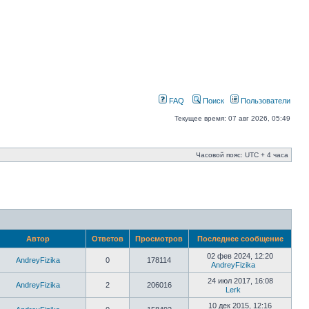
FAQ
Поиск
Пользователи
Текущее время: 07 авг 2026, 05:49
Часовой пояс: UTC + 4 часа
Автор
Ответов
Просмотров
Последнее сообщение
02 фев 2024, 12:20
AndreyFizika
0
178114
AndreyFizika
24 июл 2017, 16:08
AndreyFizika
2
206016
Lerk
10 дек 2015, 12:16