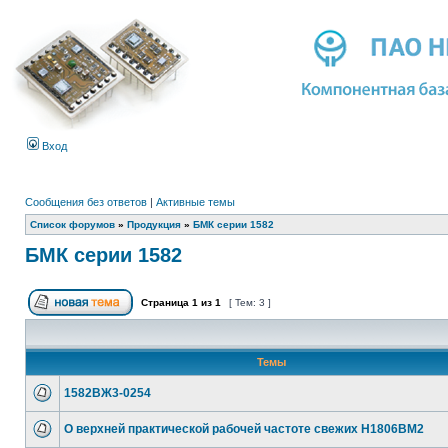
Вход
Сообщения без ответов
|
Активные темы
Список форумов
»
Продукция
»
БМК серии 1582
БМК серии 1582
Страница
1
из
1
[ Тем: 3 ]
Темы
1582ВЖ3-0254
О верхней практической рабочей частоте свежих Н1806ВМ2