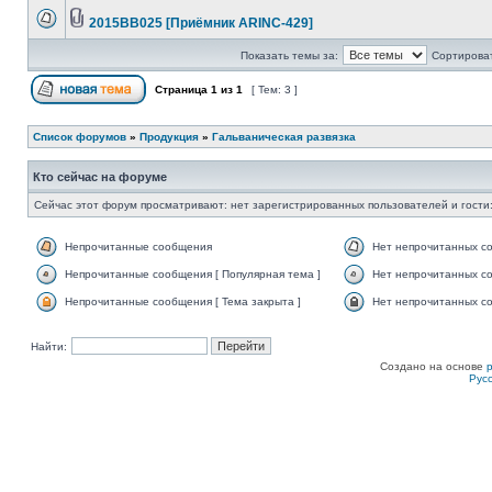
2015ВВ025 [Приёмник ARINC-429]
Показать темы за:
Сортироват
Страница
1
из
1
[ Тем: 3 ]
Список форумов
»
Продукция
»
Гальваническая развязка
Кто сейчас на форуме
Сейчас этот форум просматривают: нет зарегистрированных пользователей и гости:
Непрочитанные сообщения
Нет непрочитанных с
Непрочитанные сообщения [ Популярная тема ]
Нет непрочитанных со
Непрочитанные сообщения [ Тема закрыта ]
Нет непрочитанных со
Найти:
Создано на основе
Рус