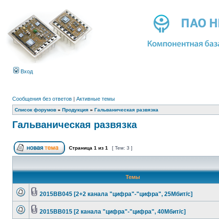
Вход
Сообщения без ответов
|
Активные темы
Список форумов
»
Продукция
»
Гальваническая развязка
Гальваническая развязка
Страница
1
из
1
[ Тем: 3 ]
Темы
2015ВВ045 [2+2 канала "цифра"-"цифра", 25Мбит/с]
2015ВВ015 [2 канала "цифра"-"цифра", 40Мбит/с]