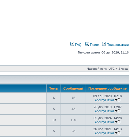
FAQ
Поиск
Пользователи
Текущее время: 06 авг 2026, 11:16
Часовой пояс: UTC + 4 часа
Темы
Сообщений
Последнее сообщение
09 сен 2020, 16:18
6
75
AndreyFizika
26 дек 2019, 17:07
5
43
AndreyFizika
09 дек 2024, 14:28
10
120
AndreyFizika
26 ноя 2021, 14:13
5
28
AndreyFizika