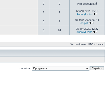
0
0
Нет сообщений
12 сен 2014, 16:54
1
2
AndreyFizika
01 фев 2020, 00:41
3
7
osipoff
05 окт 2020, 12:27
3
24
AndreyFizika
Часовой пояс: UTC + 4 часа
Перейти: