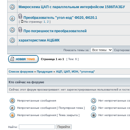
Микросхема ЦАП с параллельным интерфейсом 1586ПА3БУ
Преобразователь "угол-код" Ф020, Ф020.1
[
На страницу:
1
,
2
]
Про погрешности преобразователей
характеристики АЦБМК
Показать темы за:
Сортироват
Страница
1
из
1
[ Тем: 6 ]
Список форумов
»
Продукция
»
АЦП, ЦАП, ИОН, "угол-код"
Кто сейчас на форуме
Сейчас этот форум просматривают: нет зарегистрированных пользователей и гости:
Непрочитанные сообщения
Нет непрочитанных с
Непрочитанные сообщения [ Популярная тема ]
Нет непрочитанных со
Непрочитанные сообщения [ Тема закрыта ]
Нет непрочитанных со
Найти: