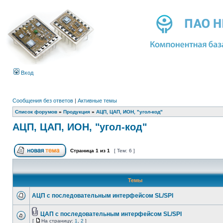
Вход
Сообщения без ответов
|
Активные темы
Список форумов
»
Продукция
»
АЦП, ЦАП, ИОН, "угол-код"
АЦП, ЦАП, ИОН, "угол-код"
Страница
1
из
1
[ Тем: 6 ]
Темы
АЦП с последовательным интерфейсом SL/SPI
ЦАП с последовательным интерфейсом SL/SPI
[
На страницу:
1
,
2
]