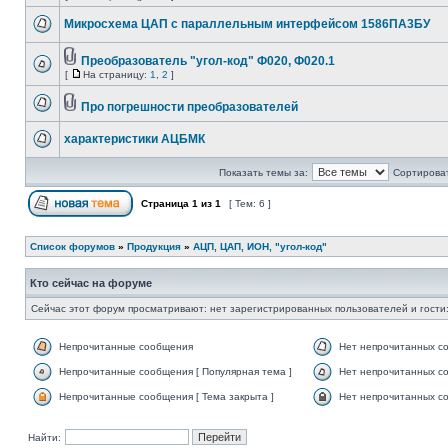
Микросхема ЦАП с параллельным интерфейсом 1586ПА3БУ
Преобразователь "угол-код" Ф020, Ф020.1
[
На страницу:
1
,
2
]
Про погрешности преобразователей
характеристики АЦБМК
Показать темы за:
Сортироват
Страница
1
из
1
[ Тем: 6 ]
Список форумов
»
Продукция
»
АЦП, ЦАП, ИОН, "угол-код"
Кто сейчас на форуме
Сейчас этот форум просматривают: нет зарегистрированных пользователей и гости:
Непрочитанные сообщения
Нет непрочитанных с
Непрочитанные сообщения [ Популярная тема ]
Нет непрочитанных со
Непрочитанные сообщения [ Тема закрыта ]
Нет непрочитанных со
Найти: