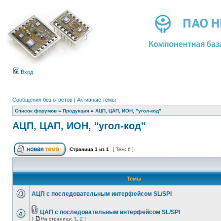
Вход
Сообщения без ответов
|
Активные темы
Список форумов
»
Продукция
»
АЦП, ЦАП, ИОН, "угол-код"
АЦП, ЦАП, ИОН, "угол-код"
Страница
1
из
1
[ Тем: 6 ]
Темы
АЦП с последовательным интерфейсом SL/SPI
ЦАП с последовательным интерфейсом SL/SPI
[
На страницу:
1
,
2
]