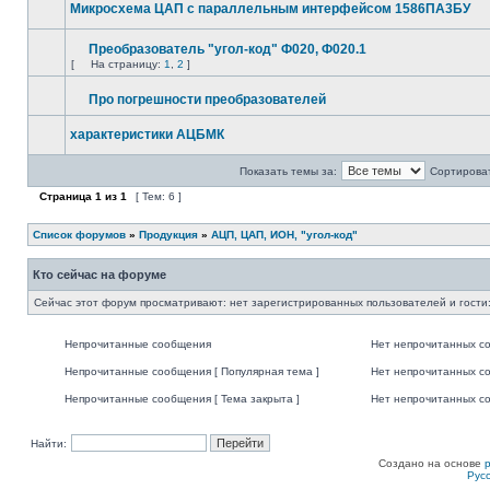
Микросхема ЦАП с параллельным интерфейсом 1586ПА3БУ
Преобразователь "угол-код" Ф020, Ф020.1
[
На страницу:
1
,
2
]
Про погрешности преобразователей
характеристики АЦБМК
Показать темы за:
Сортироват
Страница
1
из
1
[ Тем: 6 ]
Список форумов
»
Продукция
»
АЦП, ЦАП, ИОН, "угол-код"
Кто сейчас на форуме
Сейчас этот форум просматривают: нет зарегистрированных пользователей и гости:
Непрочитанные сообщения
Нет непрочитанных с
Непрочитанные сообщения [ Популярная тема ]
Нет непрочитанных со
Непрочитанные сообщения [ Тема закрыта ]
Нет непрочитанных со
Найти:
Создано на основе
Рус