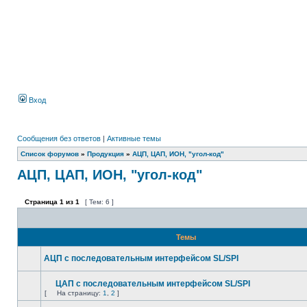
Вход
Сообщения без ответов
|
Активные темы
Список форумов
»
Продукция
»
АЦП, ЦАП, ИОН, "угол-код"
АЦП, ЦАП, ИОН, "угол-код"
Страница
1
из
1
[ Тем: 6 ]
Темы
АЦП с последовательным интерфейсом SL/SPI
ЦАП с последовательным интерфейсом SL/SPI
[
На страницу:
1
,
2
]