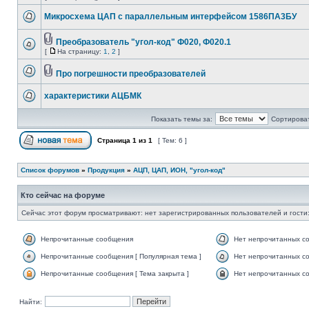
Микросхема ЦАП с параллельным интерфейсом 1586ПА3БУ
Преобразователь "угол-код" Ф020, Ф020.1
[
На страницу:
1
,
2
]
Про погрешности преобразователей
характеристики АЦБМК
Показать темы за:
Сортироват
Страница
1
из
1
[ Тем: 6 ]
Список форумов
»
Продукция
»
АЦП, ЦАП, ИОН, "угол-код"
Кто сейчас на форуме
Сейчас этот форум просматривают: нет зарегистрированных пользователей и гости:
Непрочитанные сообщения
Нет непрочитанных с
Непрочитанные сообщения [ Популярная тема ]
Нет непрочитанных со
Непрочитанные сообщения [ Тема закрыта ]
Нет непрочитанных со
Найти: