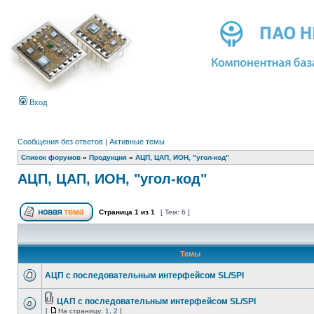
Вход
Сообщения без ответов
|
Активные темы
Список форумов
»
Продукция
»
АЦП, ЦАП, ИОН, "угол-код"
АЦП, ЦАП, ИОН, "угол-код"
Страница
1
из
1
[ Тем: 6 ]
Темы
АЦП с последовательным интерфейсом SL/SPI
ЦАП с последовательным интерфейсом SL/SPI
[
На страницу:
1
,
2
]