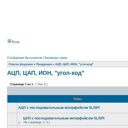
Вход
Сообщения без ответов
|
Активные темы
Список форумов
»
Продукция
»
АЦП, ЦАП, ИОН, "угол-код"
АЦП, ЦАП, ИОН, "угол-код"
Страница
1
из
1
[ Тем: 6 ]
Темы
АЦП с последовательным интерфейсом SL/SPI
ЦАП с последовательным интерфейсом SL/SPI
[
На страницу:
1
,
2
]