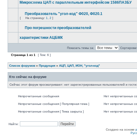
Микросхема ЦАП с параллельным интерфейсом 1586ПА3БУ
Преобразователь "угол-код" Ф020, Ф020.1
[
На страницу:
1
,
2
]
Про погрешности преобразователей
характеристики АЦБМК
Показать темы за:
Сортироват
Страница
1
из
1
[ Тем: 6 ]
Список форумов
»
Продукция
»
АЦП, ЦАП, ИОН, "угол-код"
Кто сейчас на форуме
Сейчас этот форум просматривают: нет зарегистрированных пользователей и гости:
Непрочитанные сообщения
Нет непрочитанных с
Непрочитанные сообщения [ Популярная тема ]
Нет непрочитанных со
Непрочитанные сообщения [ Тема закрыта ]
Нет непрочитанных со
Найти:
Создано на основе
Рус