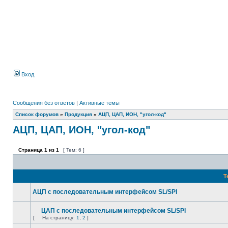
Вход
Сообщения без ответов
|
Активные темы
Список форумов
»
Продукция
»
АЦП, ЦАП, ИОН, "угол-код"
АЦП, ЦАП, ИОН, "угол-код"
Страница
1
из
1
[ Тем: 6 ]
Т
АЦП с последовательным интерфейсом SL/SPI
ЦАП с последовательным интерфейсом SL/SPI
[
На страницу:
1
,
2
]