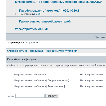
Микросхема ЦАП с параллельным интерфейсом 1586ПА3БУ
Преобразователь "угол-код" Ф020, Ф020.1
[
На страницу:
1
,
2
]
Про погрешности преобразователей
характеристики АЦБМК
Показать 
Страница
1
из
1
[ Тем: 6 ]
Список форумов
»
Продукция
»
АЦП, ЦАП, ИОН, "угол-код"
Кто сейчас на форуме
Сейчас этот форум просматривают: нет зарегистрированных пользователей и гости:
Непрочитанные сообщения
Нет непрочитанных с
Непрочитанные сообщения [ Популярная тема ]
Нет непрочитанных со
Непрочитанные сообщения [ Тема закрыта ]
Нет непрочитанных со
Найти: