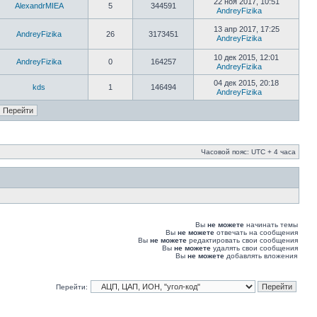
22 ноя 2017, 10:51
AlexandrMIEA
5
344591
AndreyFizika
13 апр 2017, 17:25
AndreyFizika
26
3173451
AndreyFizika
10 дек 2015, 12:01
AndreyFizika
0
164257
AndreyFizika
04 дек 2015, 20:18
kds
1
146494
AndreyFizika
Часовой пояс: UTC + 4 часа
Вы
не можете
начинать темы
Вы
не можете
отвечать на сообщения
Вы
не можете
редактировать свои сообщения
Вы
не можете
удалять свои сообщения
Вы
не можете
добавлять вложения
Перейти: