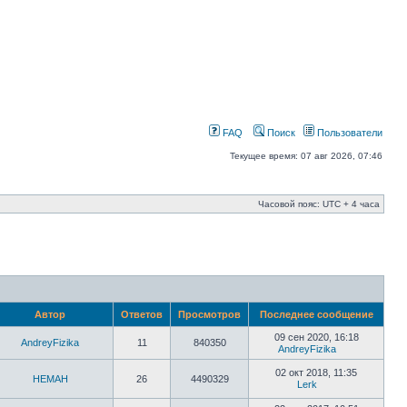
FAQ
Поиск
Пользователи
Текущее время: 07 авг 2026, 07:46
Часовой пояс: UTC + 4 часа
Автор
Ответов
Просмотров
Последнее сообщение
09 сен 2020, 16:18
AndreyFizika
11
840350
AndreyFizika
02 окт 2018, 11:35
HEMAH
26
4490329
Lerk