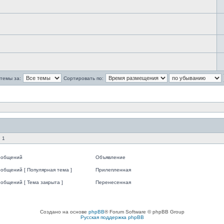
темы за:
Сортировать по:
 1
ообщений
Объявление
общений [ Популярная тема ]
Прилепленная
общений [ Тема закрыта ]
Перенесенная
Создано на основе
phpBB
® Forum Software © phpBB Group
Русская поддержка phpBB