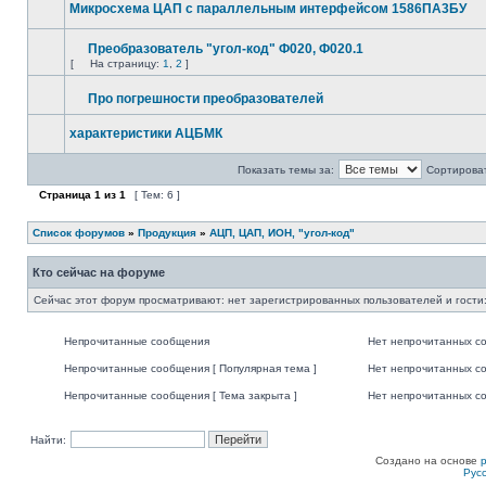
Микросхема ЦАП с параллельным интерфейсом 1586ПА3БУ
Преобразователь "угол-код" Ф020, Ф020.1
[
На страницу:
1
,
2
]
Про погрешности преобразователей
характеристики АЦБМК
Показать темы за:
Сортироват
Страница
1
из
1
[ Тем: 6 ]
Список форумов
»
Продукция
»
АЦП, ЦАП, ИОН, "угол-код"
Кто сейчас на форуме
Сейчас этот форум просматривают: нет зарегистрированных пользователей и гости:
Непрочитанные сообщения
Нет непрочитанных с
Непрочитанные сообщения [ Популярная тема ]
Нет непрочитанных со
Непрочитанные сообщения [ Тема закрыта ]
Нет непрочитанных со
Найти:
Создано на основе
Рус