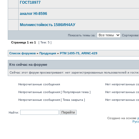
ГОСТ18977
аналог HI-8596
Молниестойкость 1586ИН4АУ
Показать темы за:
Сортироват
Страница
1
из
1
[ Тем: 5 ]
Список форумов
»
Продукция
»
РТМ 1495-75, ARINC-429
Кто сейчас на форуме
Сейчас этот форум просматривают: нет зарегистрированных пользователей и гости:
Непрочитанные сообщения
Нет непрочитанных с
Непрочитанные сообщения [ Популярная тема ]
Нет непрочитанных со
Непрочитанные сообщения [ Тема закрыта ]
Нет непрочитанных со
Найти:
Создано на основе
Рус