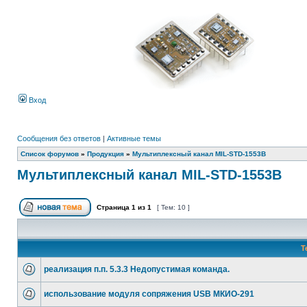
Вход
Сообщения без ответов
|
Активные темы
Список форумов
»
Продукция
»
Мультиплексный канал MIL-STD-1553B
Мультиплексный канал MIL-STD-1553B
Страница
1
из
1
[ Тем: 10 ]
Т
реализация п.п. 5.3.3 Недопустимая команда.
использование модуля сопряжения USB МКИО-291