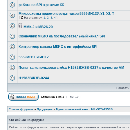
работа по SPI в режиме КК
Микросхемы приемопередатчиков 5559ИН13У, У1, У2, Т
[
На страницу:
1
,
2
,
3
,
4
]
ММК-2 и МВ26.20
Оконечник МКИО на последовательный канал SPI
Контроллер канала МКИО с интерфейсом SPI
5559ИН11 и ИН12
Попытка использовать м\сх Н1582ВЖ3В-0237 в качестве AM
Н1582ВЖ3В-0244
Показать 
Страница
1
из
1
[ Тем: 10 ]
Список форумов
»
Продукция
»
Мультиплексный канал MIL-STD-1553B
Кто сейчас на форуме
Сейчас этот форум просматривают: нет зарегистрированных пользователей и гости: