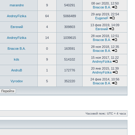
08 окт 2020, 12:50
marandre
9
540291
Власов В.А.
29 апр 2019, 22:54
AndreyFizika
64
5066489
EugeneF
13 фев 2019, 14:09
Евгений
4
309803
Евгений
28 ноя 2018, 12:51
AndreyFizika
14
1039615
Власов В.А.
28 ноя 2018, 12:35
Власов В.А.
0
163591
Власов В.А.
15 ноя 2017, 11:22
kds
9
514102
AndreyFizika
20 янв 2015, 11:39
AndruB
1
172776
AndreyFizika
24 фев 2014, 10:56
Vyrodov
5
352220
Власов В.А.
Часовой пояс: UTC + 4 часа