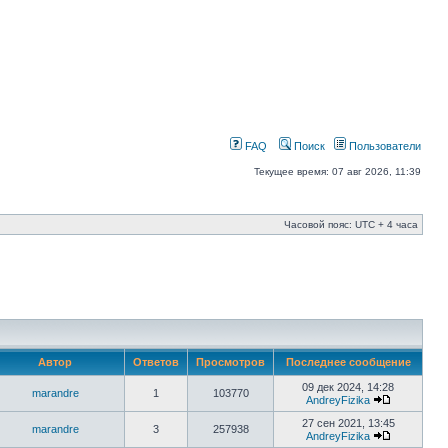
FAQ
Поиск
Пользователи
Текущее время: 07 авг 2026, 11:39
Часовой пояс: UTC + 4 часа
Автор
Ответов
Просмотров
Последнее сообщение
09 дек 2024, 14:28
marandre
1
103770
AndreyFizika
27 сен 2021, 13:45
marandre
3
257938
AndreyFizika