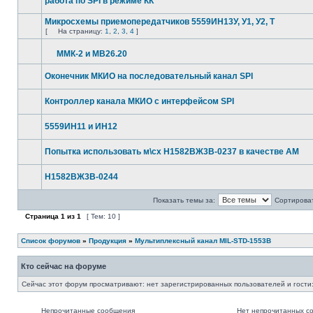
работа по SPI в режиме КК
Микросхемы приемопередатчиков 5559ИН13У, У1, У2, Т
[
На страницу:
1
,
2
,
3
,
4
]
ММК-2 и МВ26.20
Оконечник МКИО на последовательный канал SPI
Контроллер канала МКИО с интерфейсом SPI
5559ИН11 и ИН12
Попытка использовать м\сх Н1582ВЖ3В-0237 в качестве AM
Н1582ВЖ3В-0244
Показать темы за:
Сортироват
Страница
1
из
1
[ Тем: 10 ]
Список форумов
»
Продукция
»
Мультиплексный канал MIL-STD-1553B
Кто сейчас на форуме
Сейчас этот форум просматривают: нет зарегистрированных пользователей и гости:
Непрочитанные сообщения
Нет непрочитанных с