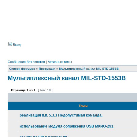
Вход
Сообщения без ответов
|
Активные темы
Список форумов
»
Продукция
»
Мультиплексный канал MIL-STD-1553B
Мультиплексный канал MIL-STD-1553B
Страница
1
из
1
[ Тем: 10 ]
Темы
реализация п.п. 5.3.3 Недопустимая команда.
использование модуля сопряжения USB МКИО-291