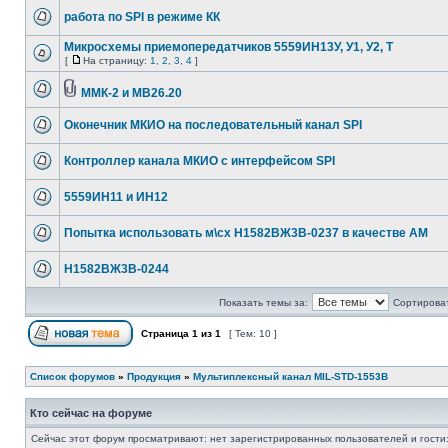
работа по SPI в режиме КК
Микросхемы приемопередатчиков 5559ИН13У, У1, У2, Т
[
На страницу:
1
,
2
,
3
,
4
]
ММК-2 и МВ26.20
Оконечник МКИО на последовательный канал SPI
Контроллер канала МКИО с интерфейсом SPI
5559ИН11 и ИН12
Попытка использовать м\сх Н1582ВЖ3В-0237 в качестве AM
Н1582ВЖ3В-0244
Показать темы за:
Сортироват
Страница
1
из
1
[ Тем: 10 ]
Список форумов
»
Продукция
»
Мультиплексный канал MIL-STD-1553B
Кто сейчас на форуме
Сейчас этот форум просматривают: нет зарегистрированных пользователей и гости: