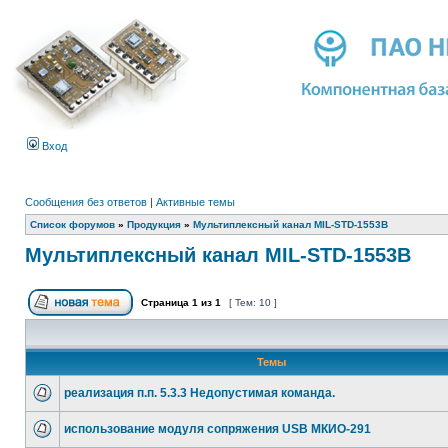
Вход
Сообщения без ответов
|
Активные темы
Список форумов
»
Продукция
»
Мультиплексный канал MIL-STD-1553B
Мультиплексный канал MIL-STD-1553B
Страница
1
из
1
[ Тем: 10 ]
Темы
реализация п.п. 5.3.3 Недопустимая команда.
использование модуля сопряжения USB МКИО-291