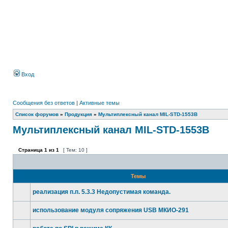
Вход
Сообщения без ответов
|
Активные темы
Список форумов
»
Продукция
»
Мультиплексный канал MIL-STD-1553B
Мультиплексный канал MIL-STD-1553B
Страница
1
из
1
[ Тем: 10 ]
Темы
реализация п.п. 5.3.3 Недопустимая команда.
использование модуля сопряжения USB МКИО-291