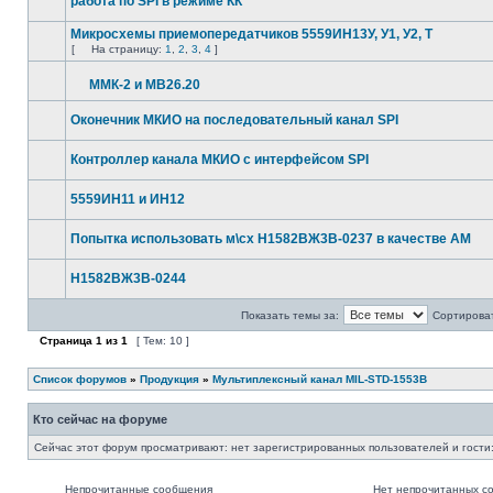
работа по SPI в режиме КК
Микросхемы приемопередатчиков 5559ИН13У, У1, У2, Т
[
На страницу:
1
,
2
,
3
,
4
]
ММК-2 и МВ26.20
Оконечник МКИО на последовательный канал SPI
Контроллер канала МКИО с интерфейсом SPI
5559ИН11 и ИН12
Попытка использовать м\сх Н1582ВЖ3В-0237 в качестве AM
Н1582ВЖ3В-0244
Показать темы за:
Сортироват
Страница
1
из
1
[ Тем: 10 ]
Список форумов
»
Продукция
»
Мультиплексный канал MIL-STD-1553B
Кто сейчас на форуме
Сейчас этот форум просматривают: нет зарегистрированных пользователей и гости:
Непрочитанные сообщения
Нет непрочитанных с