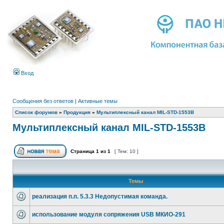
Вход
Сообщения без ответов
|
Активные темы
Список форумов
»
Продукция
»
Мультиплексный канал MIL-STD-1553B
Мультиплексный канал MIL-STD-1553B
Страница
1
из
1
[ Тем: 10 ]
Темы
реализация п.п. 5.3.3 Недопустимая команда.
использование модуля сопряжения USB МКИО-291