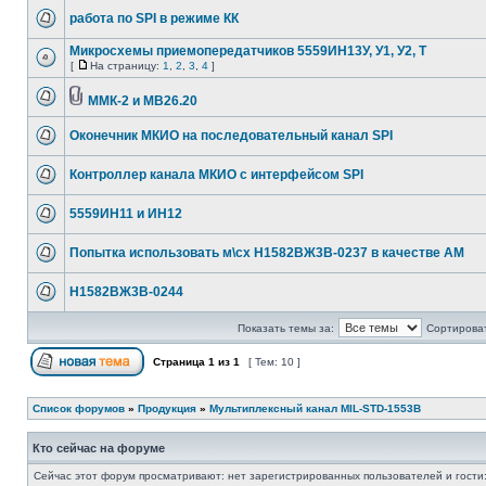
работа по SPI в режиме КК
Микросхемы приемопередатчиков 5559ИН13У, У1, У2, Т
[
На страницу:
1
,
2
,
3
,
4
]
ММК-2 и МВ26.20
Оконечник МКИО на последовательный канал SPI
Контроллер канала МКИО с интерфейсом SPI
5559ИН11 и ИН12
Попытка использовать м\сх Н1582ВЖ3В-0237 в качестве AM
Н1582ВЖ3В-0244
Показать темы за:
Сортироват
Страница
1
из
1
[ Тем: 10 ]
Список форумов
»
Продукция
»
Мультиплексный канал MIL-STD-1553B
Кто сейчас на форуме
Сейчас этот форум просматривают: нет зарегистрированных пользователей и гости: