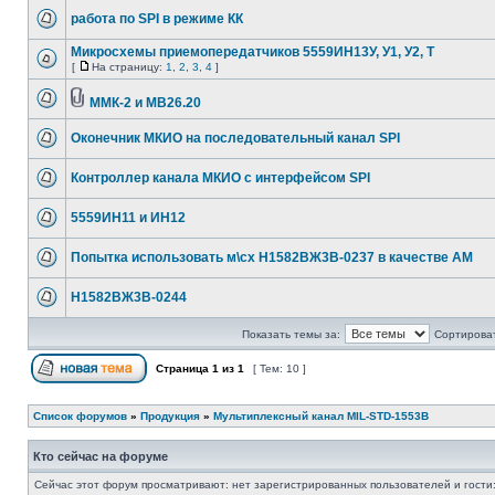
работа по SPI в режиме КК
Микросхемы приемопередатчиков 5559ИН13У, У1, У2, Т
[
На страницу:
1
,
2
,
3
,
4
]
ММК-2 и МВ26.20
Оконечник МКИО на последовательный канал SPI
Контроллер канала МКИО с интерфейсом SPI
5559ИН11 и ИН12
Попытка использовать м\сх Н1582ВЖ3В-0237 в качестве AM
Н1582ВЖ3В-0244
Показать темы за:
Сортироват
Страница
1
из
1
[ Тем: 10 ]
Список форумов
»
Продукция
»
Мультиплексный канал MIL-STD-1553B
Кто сейчас на форуме
Сейчас этот форум просматривают: нет зарегистрированных пользователей и гости: