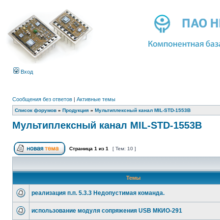
Вход
Сообщения без ответов
|
Активные темы
Список форумов
»
Продукция
»
Мультиплексный канал MIL-STD-1553B
Мультиплексный канал MIL-STD-1553B
Страница
1
из
1
[ Тем: 10 ]
Темы
реализация п.п. 5.3.3 Недопустимая команда.
использование модуля сопряжения USB МКИО-291