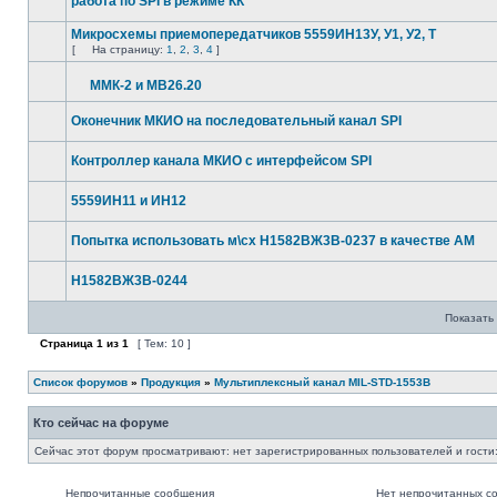
работа по SPI в режиме КК
Микросхемы приемопередатчиков 5559ИН13У, У1, У2, Т
[
На страницу:
1
,
2
,
3
,
4
]
ММК-2 и МВ26.20
Оконечник МКИО на последовательный канал SPI
Контроллер канала МКИО с интерфейсом SPI
5559ИН11 и ИН12
Попытка использовать м\сх Н1582ВЖ3В-0237 в качестве AM
Н1582ВЖ3В-0244
Показать 
Страница
1
из
1
[ Тем: 10 ]
Список форумов
»
Продукция
»
Мультиплексный канал MIL-STD-1553B
Кто сейчас на форуме
Сейчас этот форум просматривают: нет зарегистрированных пользователей и гости:
Непрочитанные сообщения
Нет непрочитанных с