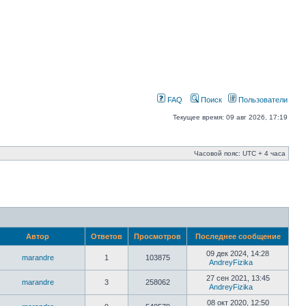
FAQ
Поиск
Пользователи
Текущее время: 09 авг 2026, 17:19
Часовой пояс: UTC + 4 часа
Автор
Ответов
Просмотров
Последнее сообщение
09 дек 2024, 14:28
marandre
1
103875
AndreyFizika
27 сен 2021, 13:45
marandre
3
258062
AndreyFizika
08 окт 2020, 12:50