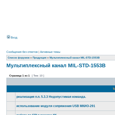
Вход
Сообщения без ответов
|
Активные темы
Список форумов
»
Продукция
»
Мультиплексный канал MIL-STD-1553B
Мультиплексный канал MIL-STD-1553B
Страница
1
из
1
[ Тем: 10 ]
Т
реализация п.п. 5.3.3 Недопустимая команда.
использование модуля сопряжения USB МКИО-291