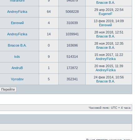
marandre
9
540579
Власов В.А.
29 апр 2019, 22:54
AndreyFizika
64
5068228
EugeneF
13 фев 2019, 14:09
Евгений
4
310039
Евгений
28 ноя 2018, 12:51
AndreyFizika
14
1039941
Власов В.А.
28 ноя 2018, 12:35
Власов В.А.
0
163696
Власов В.А.
15 ноя 2017, 11:22
kds
9
514314
AndreyFizika
20 янв 2015, 11:39
AndruB
1
172872
AndreyFizika
24 фев 2014, 10:56
Vyrodov
5
352341
Власов В.А.
Часовой пояс: UTC + 4 часа
Вы
не можете
начинать темы